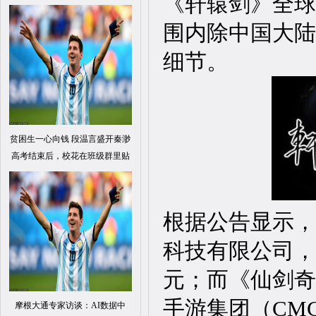
《轩辕剑》全球
围内除中国大陆
细节。
贫困生一心向钱 段温言盛开秦渺
高考结束后，校花在班级群里贴
根据公告显示，
科技有限公司，交
元；而《仙剑奇
手游集团（CM
摩根大通专家访谈：AI数据中