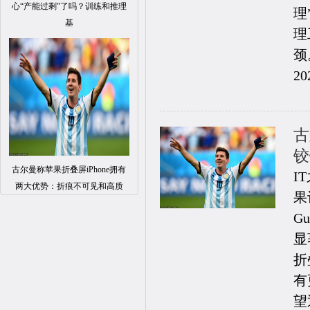
心“产能过剩”了吗？训练和推理
理
基
理
颈
20
古
铰
古尔曼称苹果折叠屏iPhone拥有
I
两大优势：折痕不可见和高质
果
G
显
折
有
望