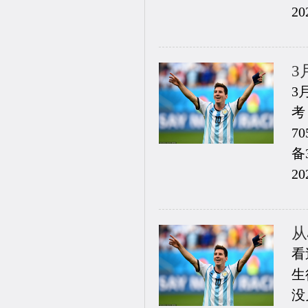
20
3
3
考
7
备
20
从
看
生
没