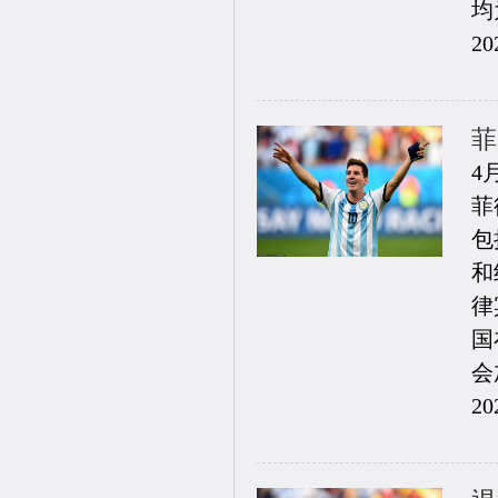
均
20
菲
4
菲
包
和
律
国
会
20