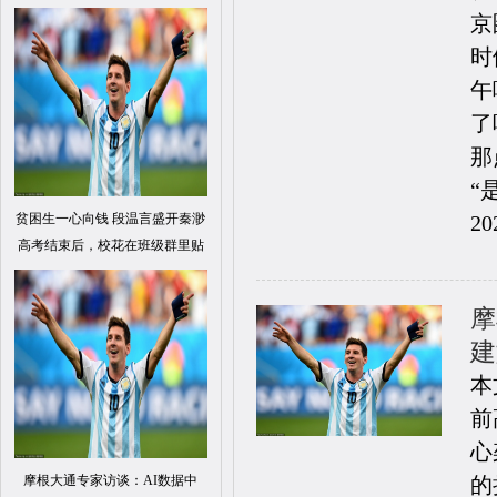
京
时
午
了
那
“是.
贫困生一心向钱 段温言盛开秦渺
20
高考结束后，校花在班级群里贴
摩
建
本
前
心
摩根大通专家访谈：AI数据中
的