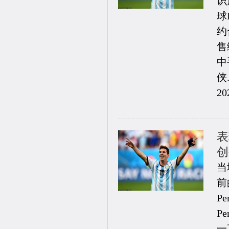
识
球
约
售
中
侠..
20
表
创
当
前
P
P
一