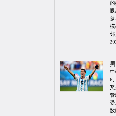
的
眼
参
模
邻桌
20
男
中
6
奖
管
受
数