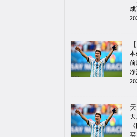
成
20
【
本
前
净
20
天
天
《
买