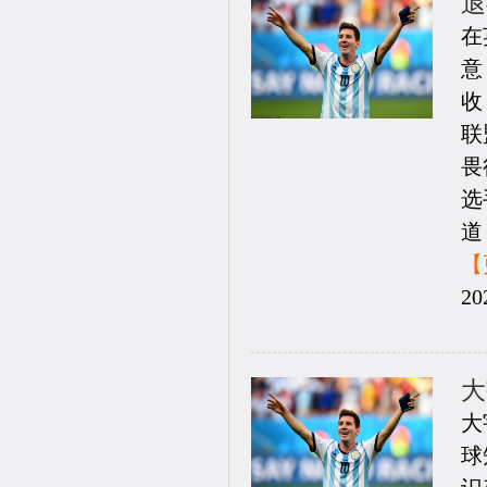
退
在
意
收
联
畏
选
道
【
20
大
大
球