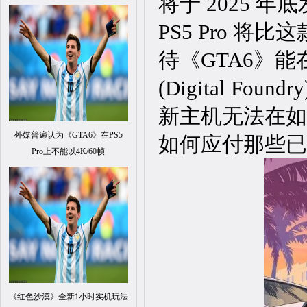
将于 2025 年底
PS5 Pro 
待《GTA6》能在
(Digital 
新主机无法在如
外媒普遍认为《GTA6》在PS5
如何应付那些已
Pro上不能以4K/60帧
《红色沙漠》全新1小时实机玩法