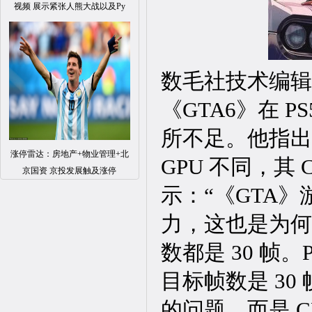
视频 展示紧张人熊大战以及Py
数毛社技术编辑理查德
《GTA6》在 
所不足。他指出，
涨停雷达：房地产+物业管理+北
GPU 不同，其
京国资 京投发展触及涨停
示：“《GTA》
力，这也是为何
数都是 30 帧。P
目标帧数是 30
的问题，而是 C